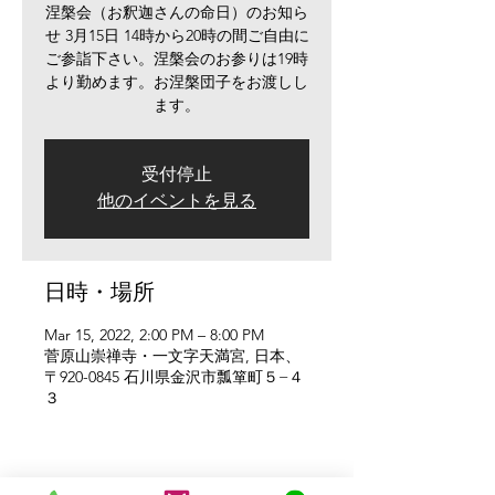
涅槃会（お釈迦さんの命日）のお知ら
せ 3月15日 14時から20時の間ご自由に
ご参詣下さい。涅槃会のお参りは19時
より勤めます。お涅槃団子をお渡しし
ます。
受付停止
他のイベントを見る
日時・場所
Mar 15, 2022, 2:00 PM – 8:00 PM
菅原山崇禅寺・一文字天満宮, 日本、
〒920-0845 石川県金沢市瓢箪町５−４
３