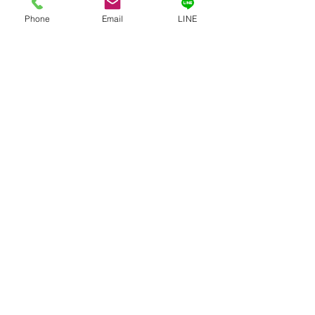
Phone
Email
LINE
Transmission
©菅原山崇禅寺 一文字天満宮2020
Contact us